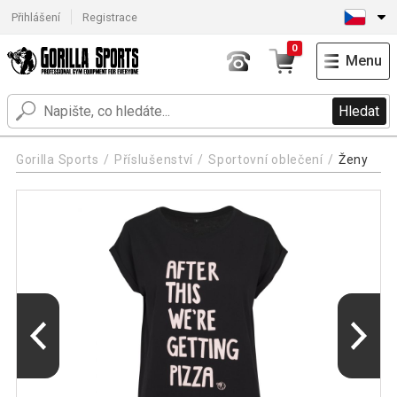
Přihlášení
Registrace
0
Menu
Hledat
Gorilla Sports
Příslušenství
Sportovní oblečení
Ženy