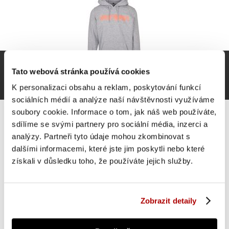
Tato webová stránka používá cookies
K personalizaci obsahu a reklam, poskytování funkcí
sociálních médií a analýze naší návštěvnosti využíváme
soubory cookie. Informace o tom, jak náš web používáte,
sdílíme se svými partnery pro sociální média, inzerci a
analýzy. Partneři tyto údaje mohou zkombinovat s
dalšími informacemi, které jste jim poskytli nebo které
Gorilla Sports Mikina s kapucí, šedo/oranžová L
získali v důsledku toho, že používáte jejich služby.
871 Kč
Do košíku
skladem 1 ks
Zobrazit detaily