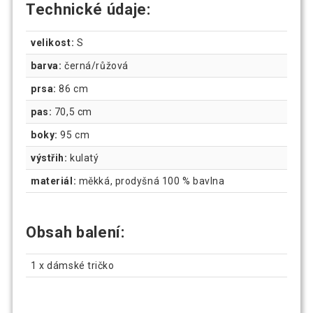
Technické údaje:
velikost:
S
barva:
černá/růžová
prsa:
86 cm
pas:
70,5 cm
boky:
95 cm
výstřih:
kulatý
materiál:
měkká, prodyšná 100 % bavlna
Obsah balení:
1 x dámské tričko