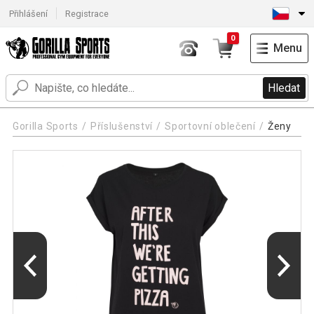
Přihlášení
Registrace
0
Menu
Hledat
Gorilla Sports
Příslušenství
Sportovní oblečení
Ženy