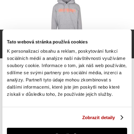
Tato webová stránka používá cookies
K personalizaci obsahu a reklam, poskytování funkcí
sociálních médií a analýze naší návštěvnosti využíváme
soubory cookie. Informace o tom, jak náš web používáte,
sdílíme se svými partnery pro sociální média, inzerci a
analýzy. Partneři tyto údaje mohou zkombinovat s
dalšími informacemi, které jste jim poskytli nebo které
Gorilla Sports Mikina s kapucí, šedo/oranžová L
získali v důsledku toho, že používáte jejich služby.
871 Kč
Do košíku
skladem 1 ks
Zobrazit detaily