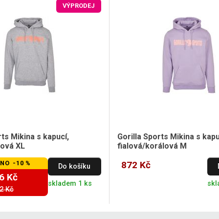
VÝPRODEJ
rts Mikina s kapucí,
Gorilla Sports Mikina s kapu
ová XL
fialová/korálová M
NO -10 %
872 Kč
Do košíku
6 Kč
skladem 1 ks
skl
2 Kč