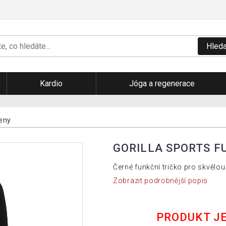
Hleda
Kardio
Jóga a regenerace
eny
GORILLA SPORTS FU
Černé funkční tričko pro skvělou 
Zobrazit podrobnější popis
PRODUKT J