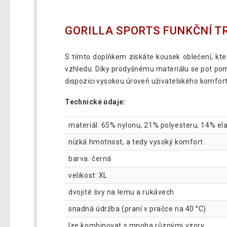
GORILLA SPORTS FUNKČNÍ TRI
S tímto doplňkem získáte kousek oblečení, kte
vzhledu. Díky prodyšnému materiálu se pot poměr
dispozici vysokou úroveň uživatelského komfortu
Technické údaje:
materiál: 65% nylonu, 21% polyesteru, 14% el
nízká hmotnost, a tedy vysoký komfort
barva: černá
velikost: XL
dvojité švy na lemu a rukávech
snadná údržba (praní v pračce na 40 °C)
lze kombinovat s mnoha různými vzory