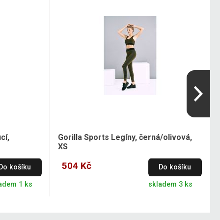
cí,
Gorilla Sports Legíny, černá/olivová,
XS
504 Kč
Do košíku
Do košíku
adem 1 ks
skladem 3 ks