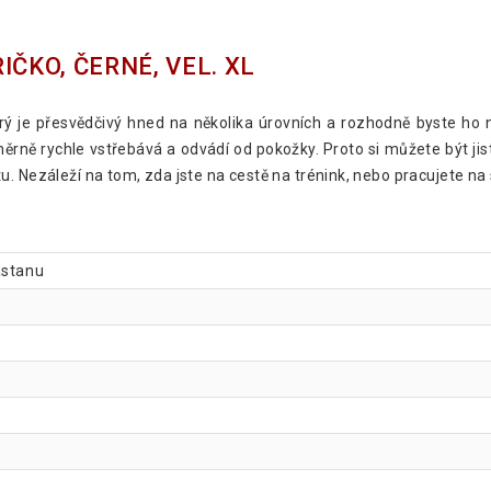
ČKO, ČERNÉ, VEL. XL
rý je přesvědčivý hned na několika úrovních a rozhodně byste ho
ně rychle vstřebává a odvádí od pokožky. Proto si můžete být jisti
. Nezáleží na tom, zda jste na cestě na trénink, nebo pracujete na 
astanu