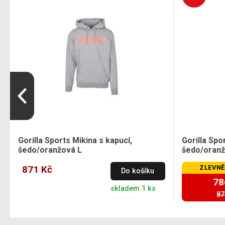
Gorilla Sports Mikina s kapucí,
Gorilla Spo
šedo/oranžová L
šedo/oranž
871 Kč
ZLEVNĚ
Do košíku
78
skladem 1 ks
87