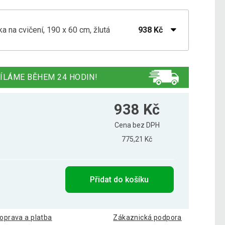
 na cvičení, 190 x 60 cm, žlutá
938 Kč
 na cvičení, 190 x 60 cm, černá
920 Kč
ÍLÁME BĚHEM 24 HODIN!
 na cvičení, 190 x 60 cm, červená
939 Kč
938 Kč
Cena bez DPH
775,21 Kč
 na cvičení, 190 x 60 cm, fialová
940 Kč
Přidat do košíku
 na cvičení, 190 x 60 cm, oranžová
829 Kč
oprava a platba
Zákaznická podpora
 na cvičení, 190 x 60 cm, růžová
936 Kč