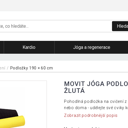
Hleda
Kardio
Jóga a regenerace
čení
Podložky 190 × 60 cm
MOVIT JÓGA PODLOŽ
ŽLUTÁ
Pohodlná podložka na cvičení z
nebo doma - udělejte své cviky kd
Zobrazit podrobnější popis