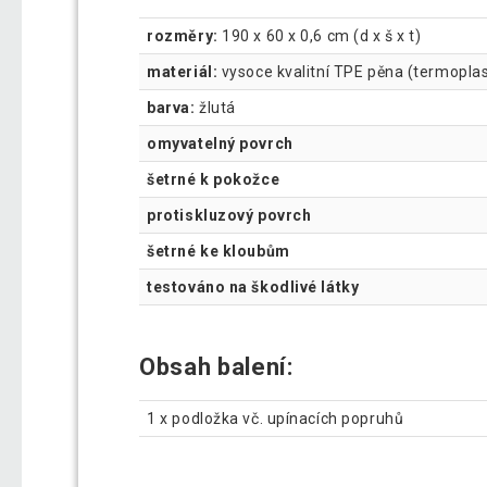
rozměry:
190 x 60 x 0,6 cm (d x š x t)
materiál:
vysoce kvalitní TPE pěna (termoplas
barva:
žlutá
omyvatelný povrch
šetrné k pokožce
protiskluzový povrch
šetrné ke kloubům
testováno na škodlivé látky
Obsah balení:
1 x podložka vč. upínacích popruhů