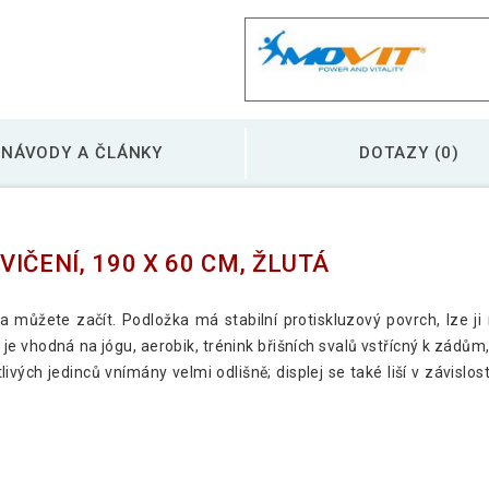
MOVIT Jóga podložka
NÁVODY A ČLÁNKY
DOTAZY (0)
MOVIT Jóga podložka
IČENÍ, 190 X 60 CM, ŽLUTÁ
MOVIT Jóga podložka
 můžete začít. Podložka má stabilní protiskluzový povrch, lze ji 
e vhodná na jógu, aerobik, trénink břišních svalů vstřícný k zádům,
MOVIT Jóga podložka
livých jedinců vnímány velmi odlišně; displej se také liší v závis