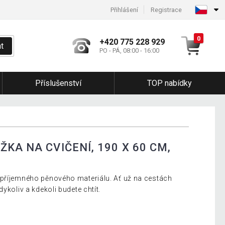
Přihlášení
Registrace
0
+420 775 228 929
t
PO - PÁ, 08:00 - 16:00
Příslušenství
TOP nabídky
KA NA CVIČENÍ, 190 X 60 CM,
 příjemného pěnového materiálu. Ať už na cestách
ykoliv a kdekoli budete chtít.