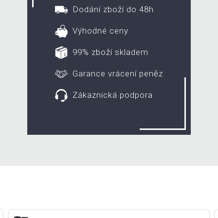
Dodání zboží do 48h
Výhodné ceny
99% zboží skladem
Garance vrácení peněz
Zákaznická podpora