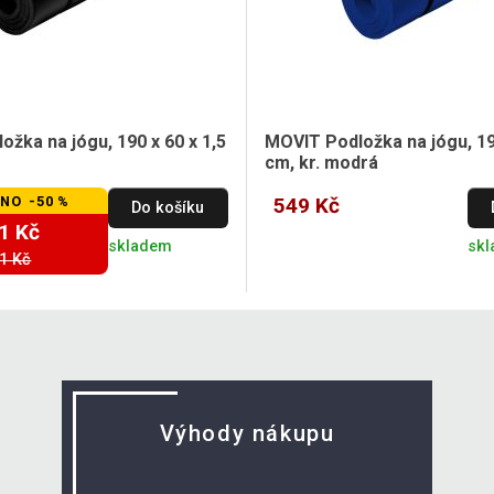
žka na jógu, 190 x 60 x 1,5
MOVIT Podložka na jógu, 190
cm, kr. modrá
NO -50 %
549 Kč
Do košíku
1 Kč
skladem
sk
1 Kč
Výhody nákupu