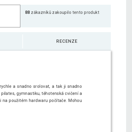
88
zákazníků zakoupilo tento produkt
 na cvičení, 190 x 60 cm, šedá
945 Kč
RECENZE
 na cvičení, 190 x 60 cm, světle modrá
935 Kč
 na cvičení, 190 x 60 cm, světle zelená
921 Kč
rychle a snadno srolovat, a tak ji snadno
 pilates, gymnastiku, těhotenská cvičení a
 na cvičení, 190 x 60 cm, tmavě modrá
944 Kč
losti na použitém hardwaru počítače. Mohou