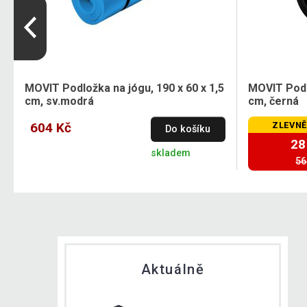
5
MOVIT Podložka na jógu, 190 x 60 x 1,5
MOVIT Podlo
cm, sv.modrá
cm, černá
604 Kč
ZLEVNĚ
Do košíku
28
skladem
56
Aktuálně