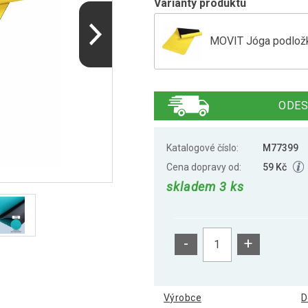
Varianty produktu
MOVIT Jóga podložka
MOVIT Jóga podložka
ODES
MOVIT Jóga podložka
Katalogové číslo:
M77399
Cena dopravy od:
59 Kč
skladem 3 ks
MOVIT Jóga podložka
-
+
MOVIT Jóga podložka
Výrobce
D
MOVIT Jóga podložka