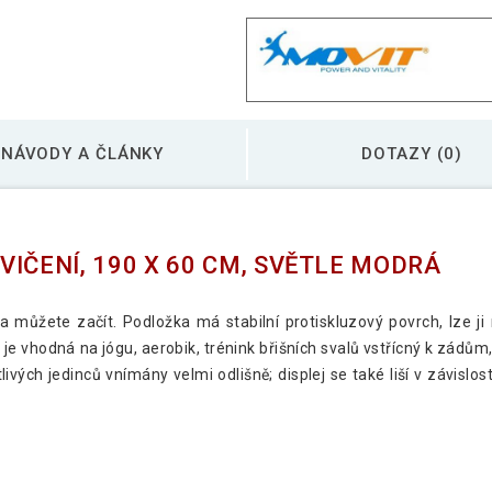
MOVIT Jóga podložka
NÁVODY A ČLÁNKY
DOTAZY (0)
MOVIT Jóga podložka
IČENÍ, 190 X 60 CM, SVĚTLE MODRÁ
MOVIT Jóga podložka
 můžete začít. Podložka má stabilní protiskluzový povrch, lze ji 
e vhodná na jógu, aerobik, trénink břišních svalů vstřícný k zádům,
MOVIT Jóga podložka
livých jedinců vnímány velmi odlišně; displej se také liší v závis