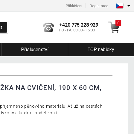
Přihlášení
Registrace
0
+420 775 228 929
t
PO - PÁ, 08:00 - 16:00
Příslušenství
TOP nabídky
KA NA CVIČENÍ, 190 X 60 CM,
 příjemného pěnového materiálu. Ať už na cestách
ykoliv a kdekoli budete chtít.