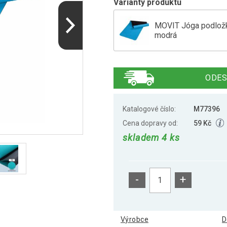
Varianty produktu
MOVIT Jóga podložka
modrá
MOVIT Jóga podložka
ODES
MOVIT Jóga podložka
Katalogové číslo:
M77396
Cena dopravy od:
59 Kč
skladem 4 ks
MOVIT Jóga podložka
-
+
MOVIT Jóga podložka
Výrobce
D
MOVIT Jóga podložka