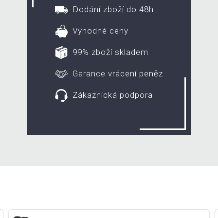
Dodání zboží do 48h
Výhodné ceny
99% zboží skladem
Garance vrácení peněz
Zákaznická podpora