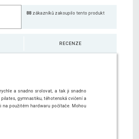
88
zákazníků zakoupilo tento produkt
 na cvičení, 190 x 60 cm, šedá
945 Kč
RECENZE
 na cvičení, 190 x 60 cm, světle zelená
921 Kč
 na cvičení, 190 x 60 cm, tmavě modrá
944 Kč
rychle a snadno srolovat, a tak ji snadno
 pilates, gymnastiku, těhotenská cvičení a
 na cvičení, 190 x 60 cm, žlutá
938 Kč
losti na použitém hardwaru počítače. Mohou