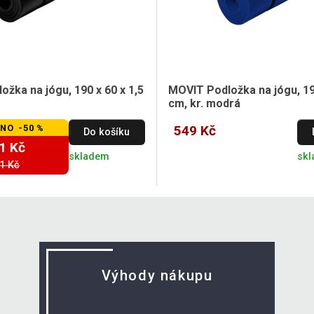
žka na jógu, 190 x 60 x 1,5
MOVIT Podložka na jógu, 190
cm, kr. modrá
NO -50 %
549 Kč
Do košíku
1 Kč
skladem
sk
1 Kč
Výhody nákupu