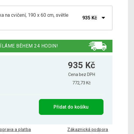
 na cvičení, 190 x 60 cm, světle
935 Kč
 na cvičení, 190 x 60 cm, černá
920 Kč
ÍLÁME BĚHEM 24 HODIN!
 na cvičení, 190 x 60 cm, červená
939 Kč
935 Kč
Cena bez DPH
772,73 Kč
 na cvičení, 190 x 60 cm, fialová
940 Kč
Přidat do košíku
 na cvičení, 190 x 60 cm, oranžová
829 Kč
oprava a platba
Zákaznická podpora
 na cvičení, 190 x 60 cm, růžová
936 Kč