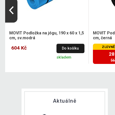
5
MOVIT Podložka na jógu, 190 x 60 x 1,5
MOVIT Podlo
cm, sv.modrá
cm, černá
604 Kč
ZLEVNĚ
Do košíku
28
skladem
56
Aktuálně