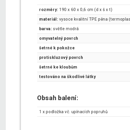
rozměry:
190 x 60 x 0,6 cm (d x š x t)
materiál:
vysoce kvalitní TPE pěna (termoplas
barva:
světle modrá
omyvatelný povrch
šetrné k pokožce
protiskluzový povrch
šetrné ke kloubům
testováno na škodlivé látky
Obsah balení:
1 x podložka vč. upínacích popruhů