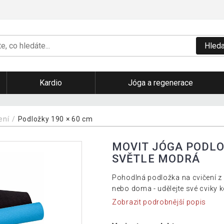
Hleda
Kardio
Jóga a regenerace
čení
Podložky 190 × 60 cm
MOVIT JÓGA PODLOŽ
SVĚTLE MODRÁ
Pohodlná podložka na cvičení z
nebo doma - udělejte své cviky kd
Zobrazit podrobnější popis