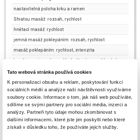
nastavitelná poloha krku a ramen
Shiatsu masáž: rozsah, rychlost
hnětací masáž: rychlost
jemná masáž poklepáním: rozsah, rychlost
masáž poklepáním: rychlost, intenzita
kombinace jemné masáže hnětením a poklepáním:
rychlost
Tato webová stránka používá cookies
válečková masáž nohou: intenzita 0-3
K personalizaci obsahu a reklam, poskytování funkcí
sociálních médií a analýze naší návštěvnosti využíváme
masáž tlakem vzduchu:
soubory cookie. Informace o tom, jak náš web používáte,
sdílíme se svými partnery pro sociální média, inzerci a
masáž ramen, předloktí, rukou, lýtek, chodidel
analýzy. Partneři tyto údaje mohou zkombinovat s
počet vzduchových polštářků: 28
dalšími informacemi, které jste jim poskytli nebo které
ramenní poplštářky nastavitelné na šířku
získali v důsledku toho, že používáte jejich služby.
intenzita: 0-3