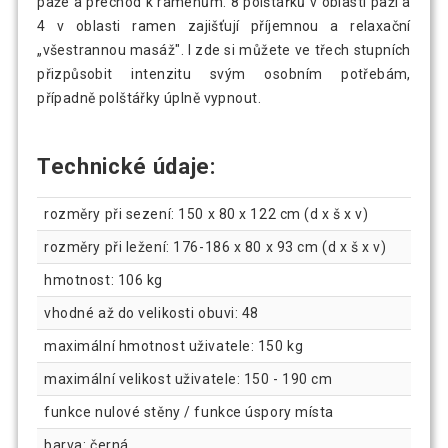
paže a přechod k ramenům. 8 polštářků v oblasti paží a
4 v oblasti ramen zajišťují příjemnou a relaxační
„všestrannou masáž". I zde si můžete ve třech stupních
přizpůsobit intenzitu svým osobním potřebám,
případně polštářky úplně vypnout.
Technické údaje:
rozměry při sezení: 150 x 80 x 122 cm (d x š x v)
rozměry při ležení: 176-186 x 80 x 93 cm (d x š x v)
hmotnost: 106 kg
vhodné až do velikosti obuvi: 48
maximální hmotnost uživatele: 150 kg
maximální velikost uživatele: 150 - 190 cm
funkce nulové stěny / funkce úspory místa
barva: černá