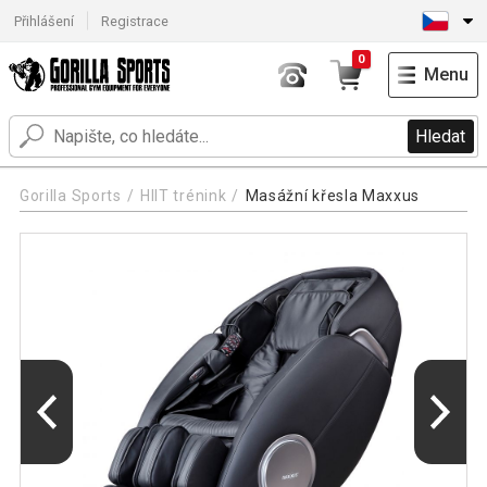
Přihlášení
Registrace
0
Menu
Hledat
Gorilla Sports
HIIT trénink
Masážní křesla Maxxus