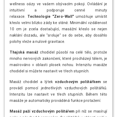
wellness oázy ve vašem obývacím pokoji. Ovládání je
intuitivní a podporuje cenné minuty
relaxace.
Technologie "Zero-Wall"
umožňuje umístit
křeslo velmi blízko zády ke stěně. Minimální vzdálenost
10 cm je zcela dostačující, masážní křeslo se nejen
naklání dozadu, ale "sroluje" se do sebe, aby dosáhlo
polohy vleže a nulové gravitace.
Thajská masáž
chodidel působí na celé tělo, protože
mnoho nervových zakončení, které procházejí tělem, je
masírováno v oblasti plosek nohou. Intenzitu masáže
chodidel si můžete nastavit ve třech stupních.
Masáž chodidel a lýtek
vzduchovým polštářkem
se
provádí pomocí jednotlivých vzduchových polštářků.
Intenzitu lze nastavit ve třech stupních. Během této
masáže je automaticky prováděná funkce protažení.
Masáž paží vzduchovým polštářem
při níž se masírují