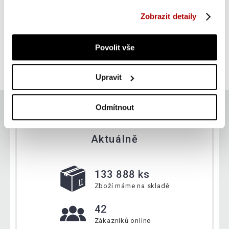
Zobrazit detaily
Gorilla Sports Tejpovací páska, světle zelená, 5 cm
Povolit vše
179 Kč
Do košíku
skladem
Upravit
Odmítnout
Aktuálně
133 888 ks
Zboží máme na skladě
42
Zákazníků online