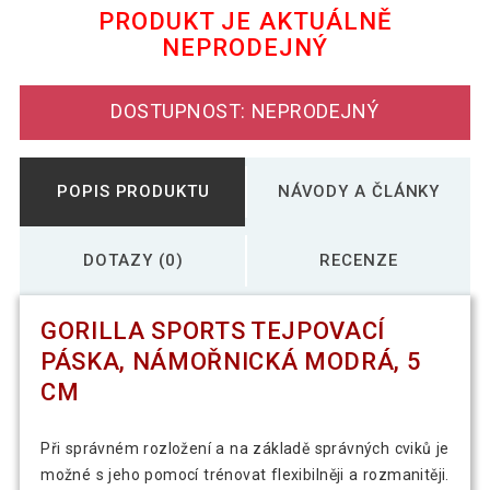
PRODUKT JE AKTUÁLNĚ
NEPRODEJNÝ
Gorilla Sports Tejpovací páska, světle
179 Kč
zelená, 5 cm
DOSTUPNOST: NEPRODEJNÝ
POPIS PRODUKTU
NÁVODY A ČLÁNKY
DOTAZY (0)
RECENZE
GORILLA SPORTS TEJPOVACÍ
PÁSKA, NÁMOŘNICKÁ MODRÁ, 5
CM
Při správném rozložení a na základě správných cviků je
možné s jeho pomocí trénovat flexibilněji a rozmanitěji.