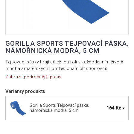
GORILLA SPORTS TEJPOVACÍ PÁSKA,
NÁMOŘNICKÁ MODRÁ, 5 CM
Tejpovací pásky hrají důležitou roli v každodenním životě
mnoha amatérských i profesionálních sportovců
Zobrazit podrobnější popis
Varianty produktu
Gorilla Sports Tejpovací páska,
164 Kč
námořnická modrá, 5 cm
Gorilla Sports Tejpovací páska, modrá, 5
179 Kč
cm