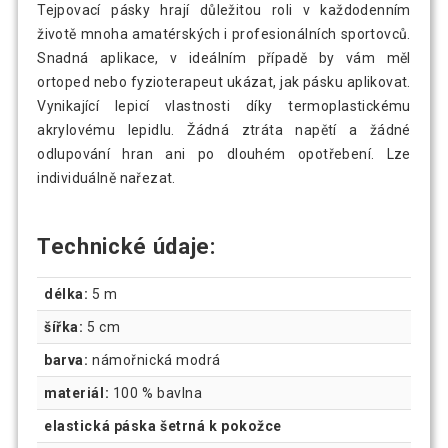
Tejpovací pásky hrají důležitou roli v každodenním
životě mnoha amatérských i profesionálních sportovců.
Snadná aplikace, v ideálním případě by vám měl
ortoped nebo fyzioterapeut ukázat, jak pásku aplikovat.
Vynikající lepicí vlastnosti díky termoplastickému
akrylovému lepidlu. Žádná ztráta napětí a žádné
odlupování hran ani po dlouhém opotřebení. Lze
individuálně nařezat.
Technické údaje:
délka:
5 m
šířka:
5 cm
barva:
námořnická modrá
materiál:
100 % bavlna
elastická páska šetrná k pokožce