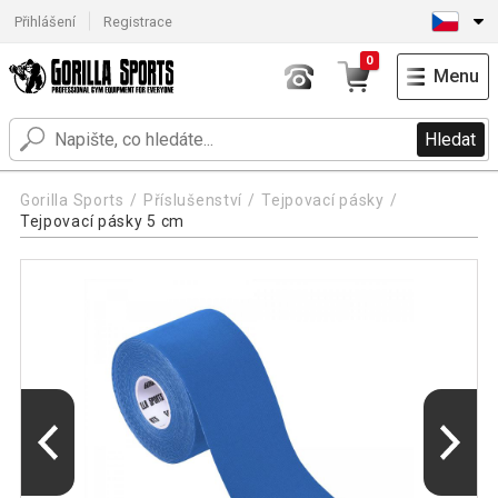
Přihlášení
Registrace
0
Menu
Hledat
Gorilla Sports
Příslušenství
Tejpovací pásky
Tejpovací pásky 5 cm