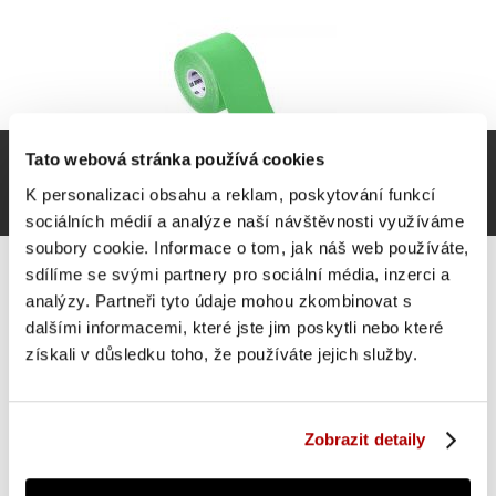
Tato webová stránka používá cookies
K personalizaci obsahu a reklam, poskytování funkcí
sociálních médií a analýze naší návštěvnosti využíváme
soubory cookie. Informace o tom, jak náš web používáte,
sdílíme se svými partnery pro sociální média, inzerci a
analýzy. Partneři tyto údaje mohou zkombinovat s
dalšími informacemi, které jste jim poskytli nebo které
získali v důsledku toho, že používáte jejich služby.
Gorilla Sports Tejpovací páska, světle zelená, 5 cm
179 Kč
Do košíku
Zobrazit detaily
skladem