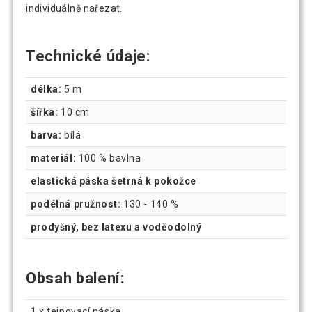
individuálně nařezat.
Technické údaje:
délka:
5 m
šířka:
10 cm
barva:
bílá
materiál:
100 % bavlna
elastická páska šetrná k pokožce
podélná pružnost:
130 - 140 %
prodyšný, bez latexu a voděodolný
Obsah balení:
1 x tejpovací páska