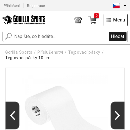
Přihlášení
Registrace
0
Menu
Hledat
Gorilla Sports
Příslušenství
Tejpovací pásky
Tejpovací pásky 10 cm