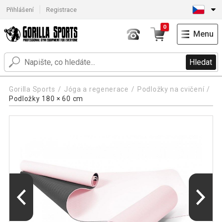
Přihlášení
Registrace
0
Menu
Hledat
Gorilla Sports
Jóga a regenerace
Podložky na cvičení
Podložky 180 × 60 cm