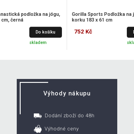
astická podložka na jógu,
Gorilla Sports Podložka na 
1 cm, černá
korku 183 x 61 cm
752 Kč
Do košíku
skladem
sk
Výhody nákupu
Dodání zboží do 48h
Výhodné ceny