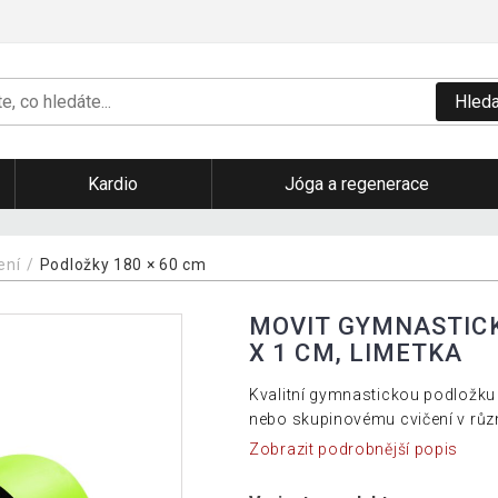
Hleda
Kardio
Jóga a regenerace
čení
Podložky 180 × 60 cm
MOVIT GYMNASTICK
X 1 CM, LIMETKA
Kvalitní gymnastickou podložku
nebo skupinovému cvičení v růz
Zobrazit podrobnější popis