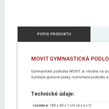
POPIS PRODUKTU
MOVIT GYMNASTICKÁ PODLOŽK
Gymnastická podložka MOVIT je vhodná na jógu,
Sundejte gumové pásky, rozmotejte podložku a
Technické údaje:
rozměry:
183 x 60 x 1 cm (d x š x t)