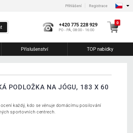
Přihlášení
Registrace
0
+420 775 228 929
t
PO - PÁ, 08:00 - 16:00
Příslušenství
TOP nabídky
Á PODLOŽKA NA JÓGU, 183 X 60
 ocení každý, kdo se věnuje domácímu posilování
ných sportovních centrech.