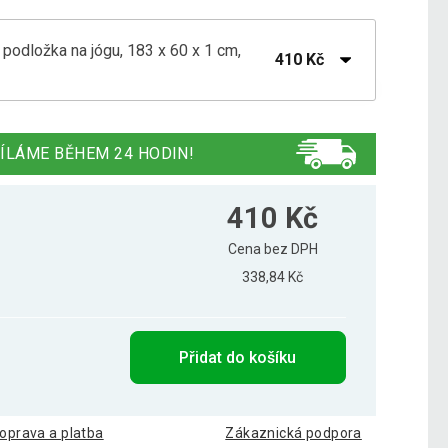
odložka na jógu, 183 x 60 x 1 cm,
410 Kč
odložka na jógu, 183 x 60 x 1 cm, černá
398 Kč
ÍLÁME BĚHEM 24 HODIN!
odložka na jógu, 183 x 60 x 1 cm, modrá
362 Kč
410 Kč
Cena bez DPH
338,84 Kč
odložka na jógu, 183 x 60 x 1 cm, růžová
361 Kč
Přidat do košíku
odložka na jógu, 183 x 60 x 1 cm, žlutá
397 Kč
oprava a platba
Zákaznická podpora
podložka na jógu, 183x60x1 cm, tm.modrá
400 Kč