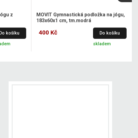
jógu z
MOVIT Gymnastická podložka na jógu,
183x60x1 cm, tm.modrá
400 Kč
Do košíku
Do košíku
ladem
skladem