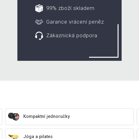
99% zboží skladem
Garance vrácení peněz
Zákaznická podpora
Kompaktní jednoručky
Jóga a pilates