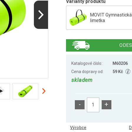
Varianty produktu
MOVIT Gymnastická p
limetka
MOVIT Gymnastická p
ODES
MOVIT Gymnastická p
Katalogové číslo:
M60206
Cena dopravy od:
59 Kč
skladem
MOVIT Gymnastická p
-
+
MOVIT Gymnastická p
Výrobce
D
MOVIT Gymnastická 