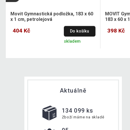
Movit Gymnastická podložka, 183 x 60
MOVIT Gymn
x 1 cm, petrolejová
183 x 60 x 
404 Kč
398 Kč
Do košíku
skladem
Aktuálně
134 099 ks
Zboží máme na skladě