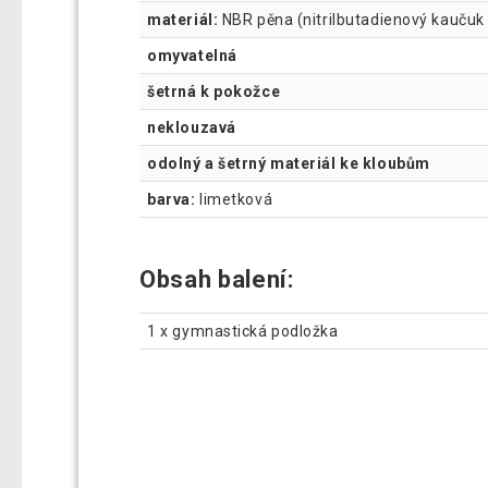
materiál:
NBR pěna (nitrilbutadienový kaučuk 
omyvatelná
šetrná k pokožce
neklouzavá
odolný a šetrný materiál ke kloubům
barva:
limetková
Obsah balení:
1 x gymnastická podložka