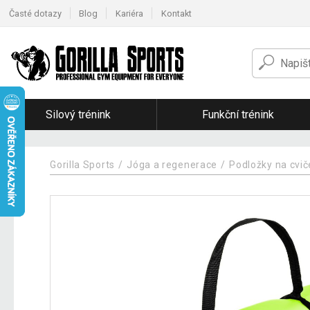
Časté dotazy
Blog
Kariéra
Kontakt
Silový trénink
Funkční trénink
Gorilla Sports
Jóga a regenerace
Podložky na cvi