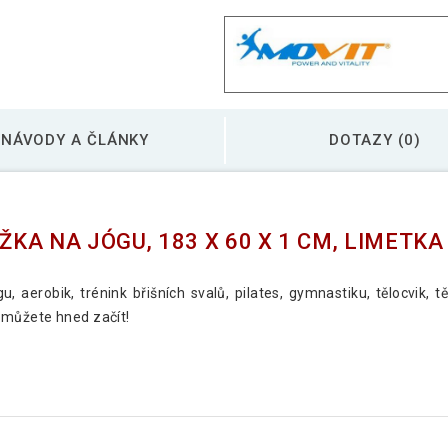
Movit Gymnastická p
NÁVODY A ČLÁNKY
DOTAZY (0)
Movit Gymnastická p
A NA JÓGU, 183 X 60 X 1 CM, LIMETKA
Movit Gymnastická p
 aerobik, trénink břišních svalů, pilates, gymnastiku, tělocvik,
 můžete hned začít!
Movit Gymnastická p