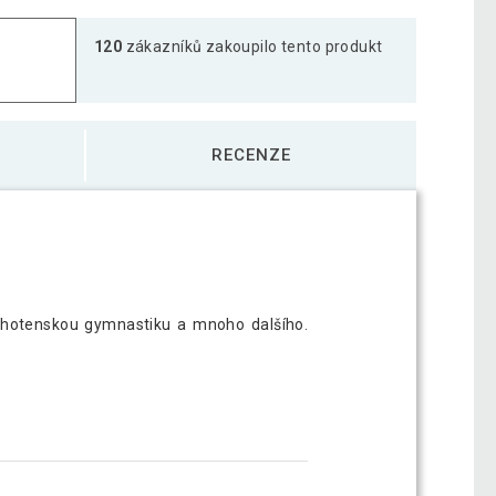
120
zákazníků zakoupilo tento produkt
odložka, 183 x 60 x 1 cm, červená
380 Kč
RECENZE
odložka, 183 x 60 x 1 cm, meruňková
384 Kč
odložka, 183 x 60 x 1 cm, petrolejová
404 Kč
 těhotenskou gymnastiku a mnoho dalšího.
odložka, 183 x 60 x 1 cm, tm. zelená
402 Kč