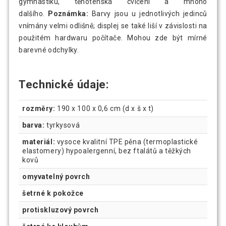
gymnastiku, těhotenská cvičení a mnoho
dalšího.
Poznámka:
Barvy jsou u jednotlivých jedinců
vnímány velmi odlišně; displej se také liší v závislosti na
použitém hardwaru počítače. Mohou zde být mírné
barevné odchylky.
Technické údaje:
rozměry:
190 x 100 x 0,6 cm (d x š x t)
barva:
tyrkysová
materiál:
vysoce kvalitní TPE pěna (termoplastické
elastomery) hypoalergenní, bez ftalátů a těžkých
kovů
omyvatelný povrch
šetrné k pokožce
protiskluzový povrch