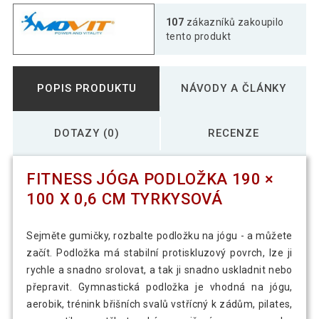
Oranžová podložka na jógu MOVIT TPE
107
zákazníků zakoupilo
535 Kč
190 × 100 cm
tento produkt
Růžová podložka na jógu MOVIT TPE 190
530 Kč
POPIS PRODUKTU
NÁVODY A ČLÁNKY
× 100 cm
DOTAZY (0)
RECENZE
Světle modrá podložka na jógu MOVIT
541 Kč
TPE 190 × 100 cm
FITNESS JÓGA PODLOŽKA 190 ×
534 Kč
Světle zelená podložka na jógu MOVIT
100 X 0,6 CM TYRKYSOVÁ
351 Kč
TPE 190 × 100 cm
Sejměte gumičky, rozbalte podložku na jógu - a můžete
Tmavě modrá podložka na jógu MOVIT
začít. Podložka má stabilní protiskluzový povrch, lze ji
578 Kč
TPE 190 × 100 cm
rychle a snadno srolovat, a tak ji snadno uskladnit nebo
přepravit. Gymnastická podložka je vhodná na jógu,
aerobik, trénink břišních svalů vstřícný k zádům, pilates,