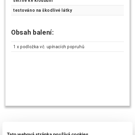
šetrné ke kloubům
testováno na škodlivé látky
Obsah balení:
1 x podložka vč. upínacích popruhů
OSTATNÍ SI TAKÉ PROHLÍŽEJÍ
Tato webová stránka používá cookies