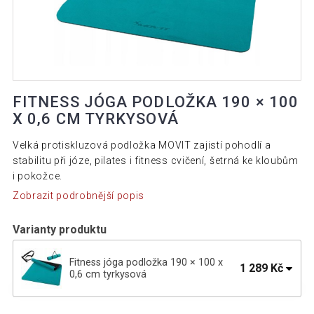
FITNESS JÓGA PODLOŽKA 190 × 100
X 0,6 CM TYRKYSOVÁ
Velká protiskluzová podložka MOVIT zajistí pohodlí a
stabilitu při józe, pilates i fitness cvičení, šetrná ke kloubům
i pokožce.
Zobrazit podrobnější popis
Varianty produktu
Fitness jóga podložka 190 × 100 x
1 289 Kč
0,6 cm tyrkysová
Fitness jóga podložka 190 × 100 x 0,6 cm
537 Kč