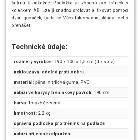
šetrná k pokožce. Podložka je vhodná pro trénink s
kolečkem AB. Lze ji snadno srolovat a fixovat pomocí
dvou gumiček, bude se Vám tak snadno ukládat nebo
přenášet.
Technické údaje:
rozměry výrobce:
190 x 100 x 1,5 cm (d x š x v)
neklouzavá, odolná proti oděru
materiál:
pěna, nitrilová guma, PVC
nabízí velkorysý tréninkový povrch:
190 cm
barva:
tmavě červená
hmotnost:
2,2 kg
správná podložka pro trénink na podlaze
nabízí příjemné odpružení