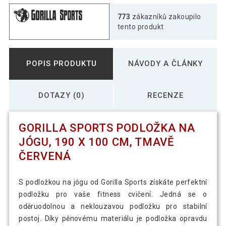
Gorilla Sports Podložka na jógu, 190 x
773
zákazníků zakoupilo
684 Kč
100 cm, růžová
tento produkt
Gorilla Sports Podložka na jógu, 190 x
767 Kč
POPIS PRODUKTU
NÁVODY A ČLÁNKY
100 cm, šedá
DOTAZY (0)
RECENZE
Gorilla Sports Podložka na jógu, 190 x
490 Kč
100 cm, světle zelená
GORILLA SPORTS PODLOŽKA NA
Gorilla Sports Podložka na jógu, 190 x
JÓGU, 190 X 100 CM, TMAVĚ
706 Kč
100 cm, zelená
ČERVENÁ
Gorilla Sports Podložka na jógu, 190x100
S podložkou na jógu od Gorilla Sports získáte perfektní
747 Kč
cm, královská modrá
podložku pro vaše fitness cvičení. Jedná se o
oděruodolnou a neklouzavou podložku pro stabilní
postoj. Díky pěnovému materiálu je podložka opravdu