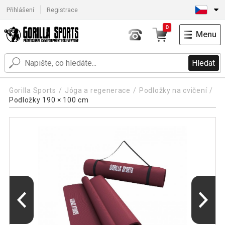
Přihlášení
Registrace
0
Menu
Hledat
Gorilla Sports
Jóga a regenerace
Podložky na cvičení
Podložky 190 × 100 cm