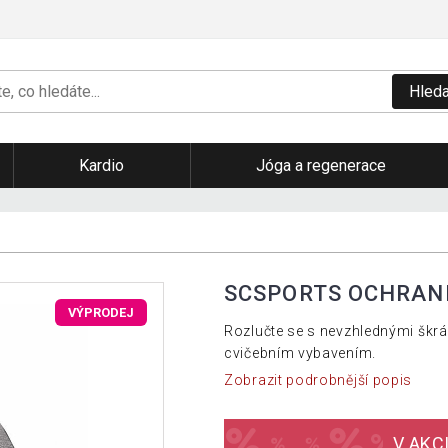
Hleda
Kardio
Jóga a regenerace
SCSPORTS OCHRANN
VÝPRODEJ
Rozlučte se s nevzhlednými šk
cvičebním vybavením.
Zobrazit podrobnější popis
V AKC