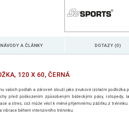
NÁVODY A ČLÁNKY
DOTAZY (0)
KA, 120 X 60, ČERNÁ
u vašich podlah a zároveň slouží jako zvukově izolační podložka p
vrchy před poškozením způsobeným běžeckými pásy, rotopedy, lavi
ce a stres, což může vést k méně příjemnému zážitku z tréninku. 
a vibrace během intenzivního tréninku.