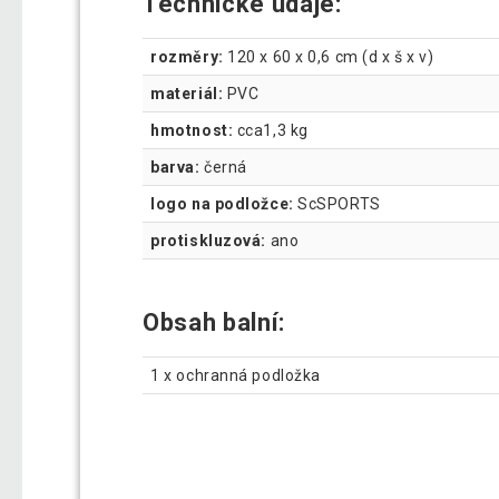
Technické údaje:
rozměry:
120 x 60 x 0,6 cm (d x š x v)
materiál:
PVC
hmotnost:
cca1,3 kg
barva:
černá
logo na podložce:
ScSPORTS
protiskluzová:
ano
Obsah balní:
1 x ochranná podložka