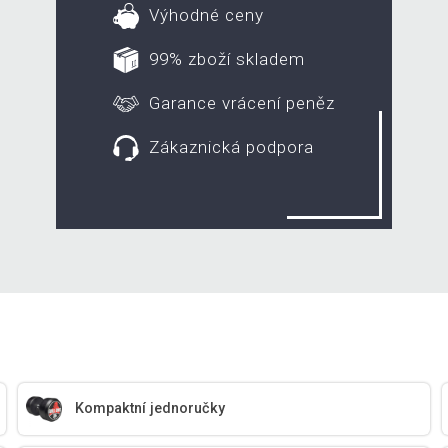
Výhodné ceny
99% zboží skladem
Garance vrácení peněz
Zákaznická podpora
Kompaktní jednoručky