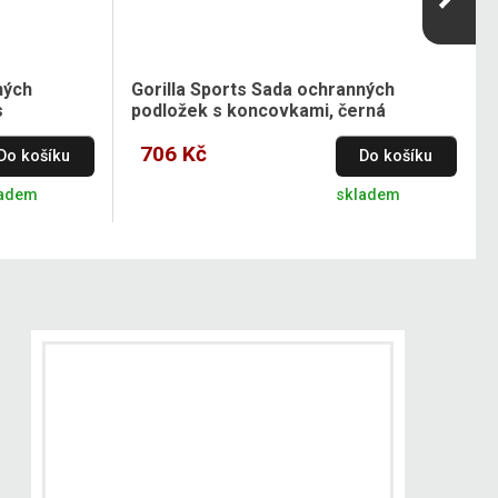
ných
Gorilla Sports Sada ochranných
s
podložek s koncovkami, černá
706 Kč
Do košíku
Do košíku
ladem
skladem