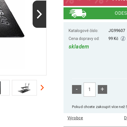
ODES
Katalogové číslo:
JG99607
Cena dopravy od:
99 Kč
skladem
-
+
Pokud chcete zakoupit více než 5
Výrobce
D