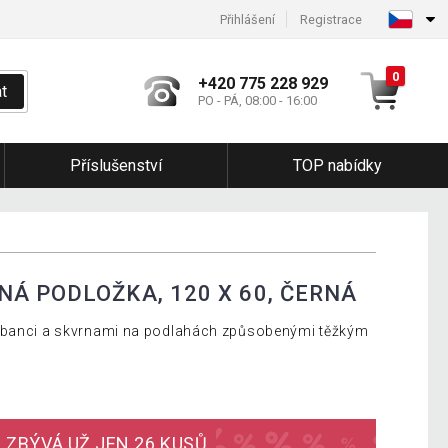
Přihlášení
Registrace
0
+420 775 228 929
t
PO - PÁ, 08:00 - 16:00
Příslušenství
TOP nabídky
Á PODLOŽKA, 120 X 60, ČERNÁ
rábanci a skvrnami na podlahách způsobenými těžkým
I ZBÝVÁ UŽ JEN 26 KUSŮ