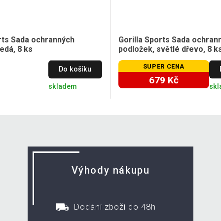
orts Sada ochranných
Gorilla Sports Sada ochran
edá, 8 ks
podložek, světlé dřevo, 8 k
SUPER CENA
Do košíku
679 Kč
skladem
sk
Výhody nákupu
Dodání zboží do 48h