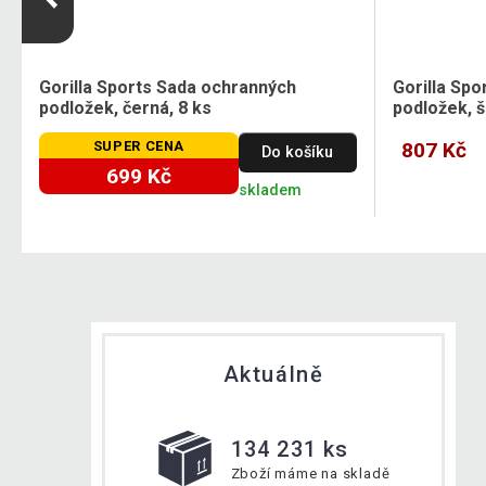
Gorilla Sports Sada ochranných
Gorilla Sp
podložek, černá, 8 ks
podložek, š
SUPER CENA
807 Kč
Do košíku
699 Kč
skladem
Aktuálně
134 231 ks
Zboží máme na skladě