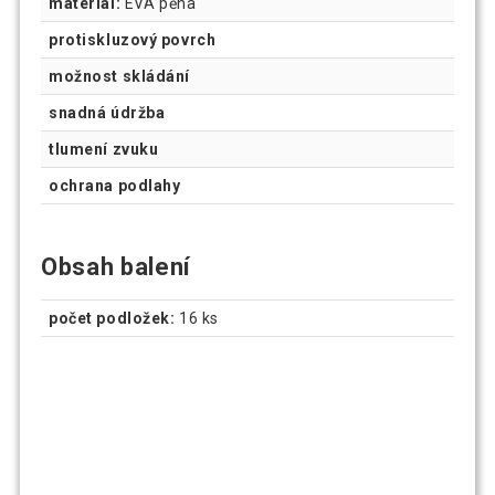
materiál:
EVA pěna
protiskluzový povrch
možnost skládání
snadná údržba
tlumení zvuku
ochrana podlahy
Obsah balení
počet podložek:
16 ks