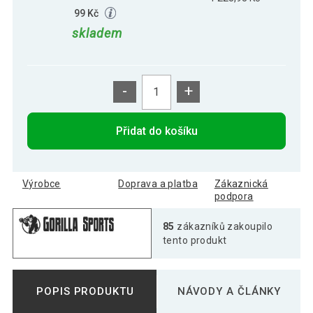
99 Kč
skladem
-
+
Přidat do košíku
Výrobce
Doprava a platba
Zákaznická
podpora
85
zákazníků zakoupilo
tento produkt
POPIS PRODUKTU
NÁVODY A ČLÁNKY