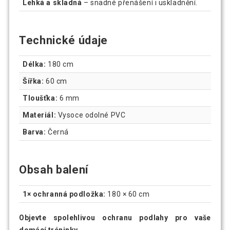
Lehká a skladná
– snadné přenášení i uskladnění.
Technické údaje
Délka:
180 cm
Šířka:
60 cm
Tloušťka:
6 mm
Materiál:
Vysoce odolné PVC
Barva:
Černá
Obsah balení
1× ochranná podložka:
180 × 60 cm
Objevte spolehlivou ochranu podlahy pro vaše
domácí tréninky.