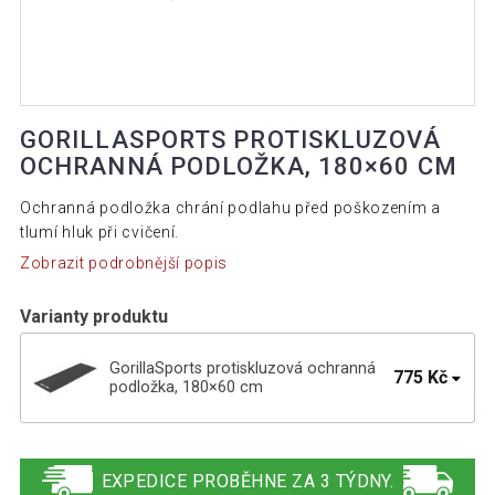
GORILLASPORTS PROTISKLUZOVÁ
OCHRANNÁ PODLOŽKA, 180×60 CM
Ochranná podložka chrání podlahu před poškozením a
tlumí hluk při cvičení.
Zobrazit podrobnější popis
Varianty produktu
GorillaSports protiskluzová ochranná
775 Kč
podložka, 180×60 cm
GorillaSports protiskluzová ochranná
675 Kč
podložka, 120×60 cm
EXPEDICE PROBĚHNE ZA 3 TÝDNY.