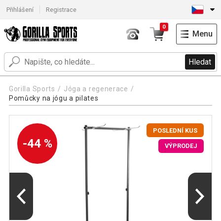
Přihlášení
Registrace
0
Menu
Hledat
Gorilla Sports
Jóga a regenerace
Pomůcky na jógu a pilates
POSLEDNÍ KUS
-44 %
VÝPRODEJ