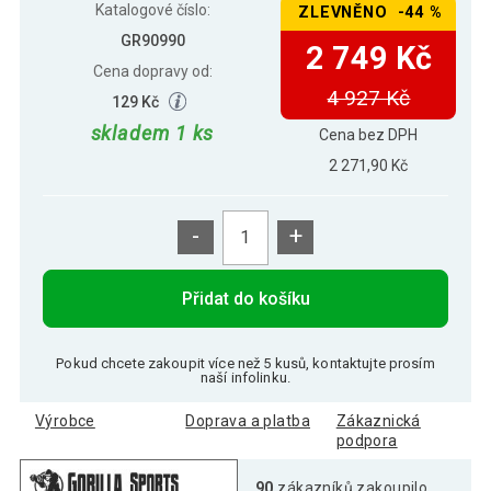
Katalogové číslo:
ZLEVNĚNO -44 %
GR90990
2 749 Kč
Cena dopravy od:
4 927 Kč
129 Kč
skladem 1 ks
Cena bez DPH
2 271,90 Kč
-
+
Přidat do košíku
Pokud chcete zakoupit více než 5 kusů, kontaktujte prosím
naší infolinku.
Výrobce
Doprava a platba
Zákaznická
podpora
90
zákazníků zakoupilo