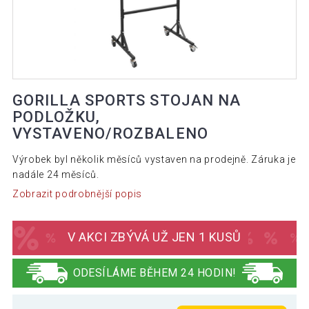
GORILLA SPORTS STOJAN NA
PODLOŽKU,
VYSTAVENO/ROZBALENO
Výrobek byl několik měsíců vystaven na prodejně. Záruka je
nadále 24 měsíců.
Zobrazit podrobnější popis
V AKCI ZBÝVÁ UŽ JEN 1 KUSŮ
ODESÍLÁME BĚHEM 24 HODIN!