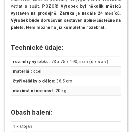
větrat a sušit.
POZOR! Výrobek byl několik měsíců
vystaven na prodejně. Záruka je nadále 24 měsíců.
Výrobek bude doručován sestaven úplně/částečně na
paletě. Není možné ho již kompletně rozebrat.
Technické údaje:
rozměry výrobku:
73 x 75 x 190,5 cm (d x š x v)
materiál:
ocel
čtyři věšáky o délce:
36,5 cm
maximální nosnost:
20 kg
Obash balení:
1 x stojan