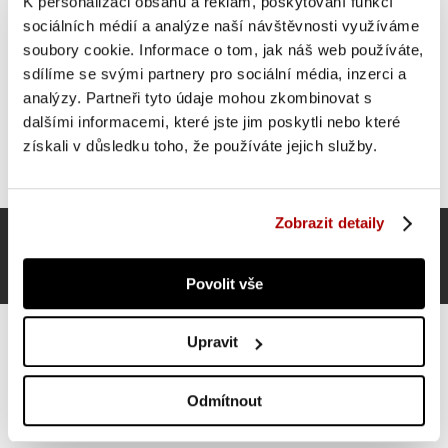
K personalizaci obsahu a reklam, poskytování funkcí
sociálních médií a analýze naší návštěvnosti využíváme
soubory cookie. Informace o tom, jak náš web používáte,
sdílíme se svými partnery pro sociální média, inzerci a
analýzy. Partneři tyto údaje mohou zkombinovat s
dalšími informacemi, které jste jim poskytli nebo které
získali v důsledku toho, že používáte jejich služby.
Zobrazit detaily
Povolit vše
Upravit
Odmítnout
Gorilla Sports Meditační polštář, barva písku