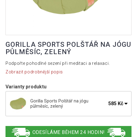
GORILLA SPORTS POLŠTÁŘ NA JÓGU
PŮLMĚSÍC, ZELENÝ
Podpořte pohodlné sezení při meditaci a relaxaci.
Zobrazit podrobnější popis
Varianty produktu
Gorilla Sports Polštář na jógu
585 Kč
půlměsíc, zelený
Gorilla Sports polštář na jógu půlměsíc,
585 Kč
barva písku
ODESÍLÁME BĚHEM 24 HODIN!