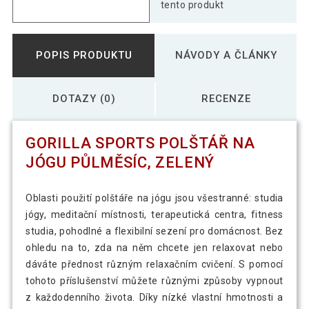
světle zelený
tento produkt
585 Kč
Gorilla Sports polštář na jógu půlměsíc,
POPIS PRODUKTU
NÁVODY A ČLÁNKY
469 Kč
tmavě modrý
DOTAZY (0)
RECENZE
GORILLA SPORTS POLŠTÁŘ NA
JÓGU PŮLMĚSÍC, ZELENÝ
Oblasti použití polštáře na jógu jsou všestranné: studia
jógy, meditační místnosti, terapeutická centra, fitness
studia, pohodlné a flexibilní sezení pro domácnost. Bez
ohledu na to, zda na něm chcete jen relaxovat nebo
dáváte přednost různým relaxačním cvičení. S pomocí
tohoto příslušenství můžete různými způsoby vypnout
z každodenního života. Díky nízké vlastní hmotnosti a