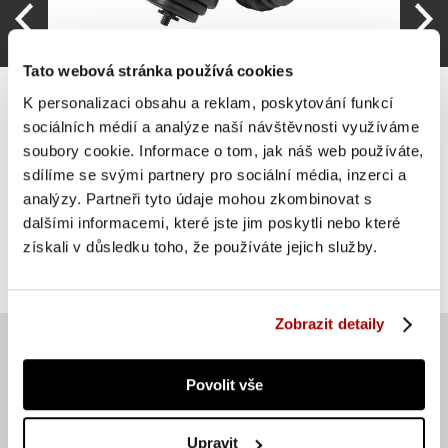
Tato webová stránka používá cookies
K personalizaci obsahu a reklam, poskytování funkcí
sociálních médií a analýze naší návštěvnosti využíváme
soubory cookie. Informace o tom, jak náš web používáte,
sdílíme se svými partnery pro sociální média, inzerci a
Gyronetics sada jednoručních činek, plast, 30 kg, 25
mm
analýzy. Partneři tyto údaje mohou zkombinovat s
dalšími informacemi, které jste jim poskytli nebo které
SUPER CENA
Do košíku
získali v důsledku toho, že používáte jejich služby.
847 Kč
skladem
Zobrazit detaily
Povolit vše
Aktuálně
Upravit