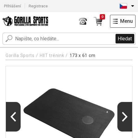
Přihlášení
Registrace
0
Menu
Hledat
Gorilla Sports
HIIT trénink
173 x 61 cm