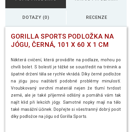
DOTAZY (0)
RECENZE
GORILLA SPORTS PODLOŽKA NA
JÓGU, ČERNÁ, 101 X 60 X 1 CM
Některá cvičení, která provádíte na podlaze, mohou po
chvíli bolet. S bolestí je těžké se soustředit na trénink a
špatné držení těla se rychle vkrádá. Díky černé podložce
na jógu jsou naštěstí podobné problémy minulostí.
Vroubkovaný svrchní materiál nejen že tlumí tvrdost
země, ale je také příjemně odlišný a pomáhá vám tak
najít klid při lekcích jógy. Samotné nopky mají na tělo
také masážní účinek. Dopřejte si všestranný dobrý pocit
díky podložce na jógu od Gorilla Sports.